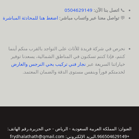
📞
اتصل بنا الآن:
0504629149
💬
تواصل معنا عبر واتساب مباشر:
اضغط هنا للمحادثة المباشرة
نحرص في شركة فريدة للأثاث على التواجد بالقرب منكم أينما
كنتم، فإذا كنتم تسكنون في المناطق الشمالية، يسعدنا توفير
خياراتنا السريعة عبر
نجار فني تركيب بحي النرجس والعارض
لخدمتكم فوراً وبنفس مستوى الدقة والضمان المعتمد.
العنوان: المملكة العربية السعودية - الرياض - حي الجزيرة.​رقم الهاتف:
+966504629149.​البريد الإلكتروني: frydhalathath@gmail.com