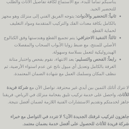
يناسبكم تماماً للبدء، مع الاستماع لكافة تفاصيل الأثاث والطلب
للتحضير الجيد.
ثانياً: التحضير والأدوات:
يتوجه الفريق الفني إلى منزلك وهو مجهز
بالكامل بكافة معدات الفك والتركيب المتقدمة ومواد التغليف
لحماية القطع.
ثالثاً: التنفيذ الاحترافي:
يتم تجميع القطع وهندستها وفق الكتالوج
الأصلي للمنتج، مع ضبط زوايا الأبواب السحاب والمفصلات
الهيدروليكية لتعمل بسلاسة وسهولة.
رابعاً: الفحص والتسليم:
بعد الانتهاء، نقوم بفحص واختبار متانة
الغرفة بالكامل وتعديل أي ميول ناتج عن عدم استواء الأرضية، ثم
ننظف المكان ونسلمك العمل مع شهادة الضمان المعتمدة.
لا تترك أثاثك الثمين بين أيدي غير محترفة. تواصل الآن مع
شركة فريدة
للأثاث
، واحصل على خدمة تركيب تليق بفخامة منزلك في الرياض. فريقنا
جاهز لخدمتكم وتقديم الاستشارات الفنية اللازمة لضمان أفضل نتيجة.
جاهزون لتركيب غرفتك الجديدة الآن؟ لا تتردد في التواصل مع خبراء
شركة فريدة للأثاث للحصول على أفضل خدمة بضمان معتمد.